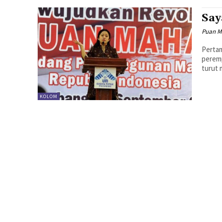
Say
Puan M
Perta
peremp
turut m
KOLOM