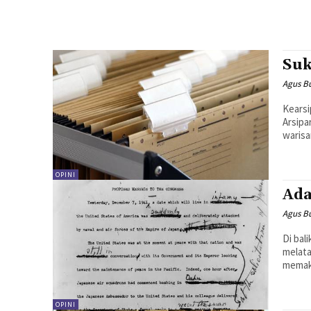
Suk
Agus B
Kearsi
Arsip
warisa
OPINI
Ada
Agus B
Di bal
melata
memaka
OPINI