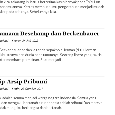
n kita sekarang ini harus berterima kasih banyak pada Ts’ai Lun
 penemuannya. Kertas membuat ilmu pengetahuan menjadi mudah
sfer pada akhirnya. Sebelumnya kita...
amaan Deschamp dan Beckenbauer
uchori
-
Selasa, 24 Juli 2018
Beckenbauer adalah legenda sepakbola Jerman (dulu Jerman
 khususnya dan dunia pada umumnya. Seorang libero yang taktis
ntar membaca permainan. Saat menjadi...
ip-Arsip Pribumi
uchori
-
Senin, 23 Oktober 2017
i adalah semua menjadi warga negara Indonesia. Semua yang
l dan mengaku bertanah air Indonesia adalah pribumi.Dan mereka
idak mengaku berbangsa dan bertanah...