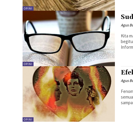
OPINI
Sud
Agus B
Kita m
begitu
Inform
OPINI
Efe
Agus B
Fenome
semua
sampai
OPINI