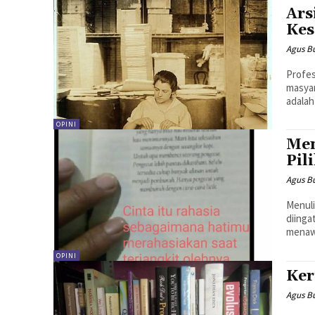
Ars
Kes
Agus B
Profes
masyar
adalah
OPINI
Men
Pil
Agus B
Menuli
diinga
menawa
OPINI
Ker
Agus B