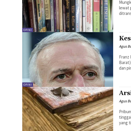
Mungki
lewat
ditran
OPINI
Kes
Agus B
Franz 
Barat)
dan pi
OPINI
Ars
Agus B
Pribum
tingga
yang t