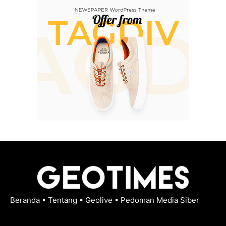
Beranda
•
Tentang
•
Geolive
•
Pedoman Media Siber