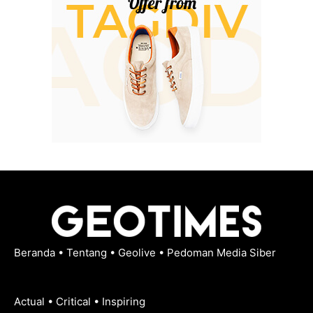
Beranda
•
Tentang
•
Geolive
•
Pedoman Media Siber
Actual • Critical • Inspiring