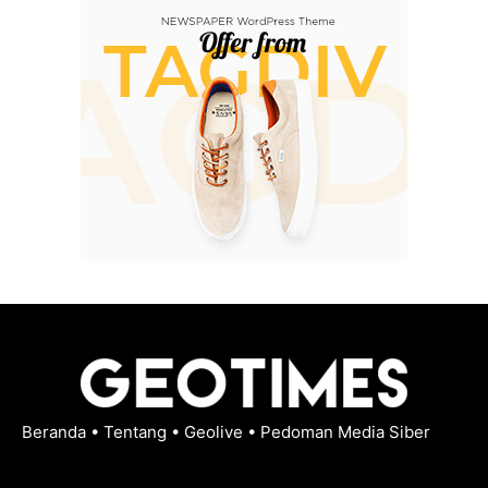
Beranda
•
Tentang
•
Geolive
•
Pedoman Media Siber