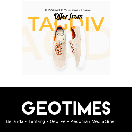
Beranda
•
Tentang
•
Geolive
•
Pedoman Media Siber