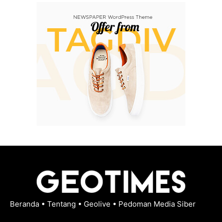
Beranda
•
Tentang
•
Geolive
•
Pedoman Media Siber