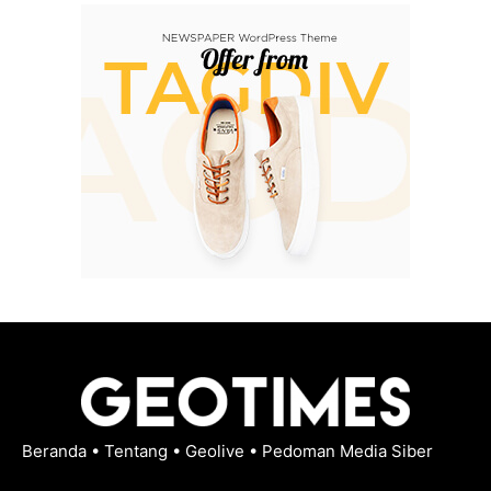
Beranda
•
Tentang
•
Geolive
•
Pedoman Media Siber