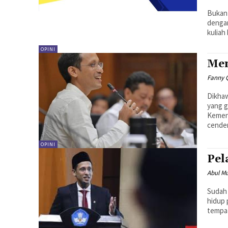
Bukan 
dengan
kuliah
OPINI
Men
Fanny Q
Dikhaw
yang g
Kemen
cender
OPINI
Pel
Abul M
Sudah 
hidup 
tempat