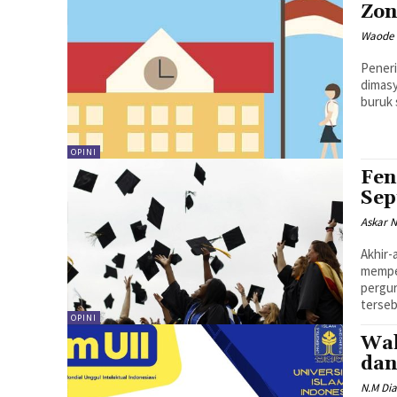
Zon
Waode
Peneri
dimasy
buruk 
OPINI
Fen
Sep
Askar 
Akhir-
memper
pergur
terseb
OPINI
Wak
dan
N.M Dia