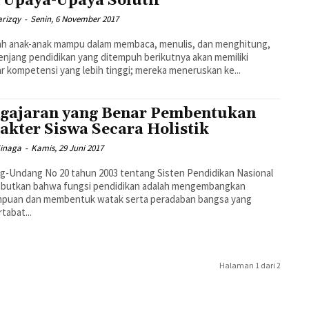
 Upaya-Upaya Solutif
arizqy
-
Senin, 6 November 2017
ah anak-anak mampu dalam membaca, menulis, dan menghitung,
enjang pendidikan yang ditempuh berikutnya akan memiliki
r kompetensi yang lebih tinggi; mereka meneruskan ke...
gajaran yang Benar Pembentukan
akter Siswa Secara Holistik
Sinaga
-
Kamis, 29 Juni 2017
-Undang No 20 tahun 2003 tentang Sisten Pendidikan Nasional
butkan bahwa fungsi pendidikan adalah mengembangkan
puan dan membentuk watak serta peradaban bangsa yang
tabat...
Halaman 1 dari 2