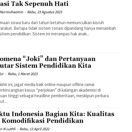
asi Tak Sepenuh Hati
 Nurmuhaemin
-
Rabu, 23 Agustus 2023
maan siswa baru dari tahun ketahun memunculkan kisruh
arakat. Betapa tidak sistem zonasi dipandang hanya menambah
sitem pendidikan. Sistem ini merampas hak anak...
omena “Joki” dan Pertanyaan
utar Sistem Pendidikan Kita
Nur
-
Rabu, 1 Maret 2023
akhir ini, jagat media baik online maupun offline ramai
bincangkan kasus “perjokian” di kalangan akademisi di
uan tinggi sebagai headline pemberitaan, meskipun perkara
ut...
tu Indonesia Bagian Kita: Kualitas
 Komodifikasi Pendidikan
n N Luthfi
-
Rabu, 13 April 2022