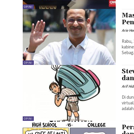
OPINI
Mas
Pen
Arie H
Rabu,
kabine
Sebaga
OPINI
Ste
dan
Arif Hi
Di dun
virtua
adalah.
OPINI
Per