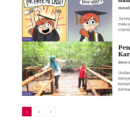
dan
MohAlf
Setel
maka j
standa
OPINI
Pen
Kar
Benni 
Undang
menye
kemam
bermar
OPINI
1
2