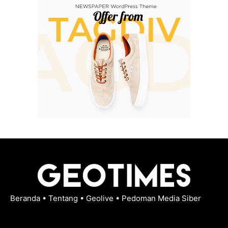
Beranda
•
Tentang
•
Geolive
•
Pedoman Media Siber