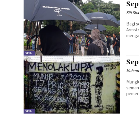
Sep
Siti Sh
Bagi s
Armstr
menga
OPINI
Sep
Muhamm
Mungki
seman
pemeri
OPINI