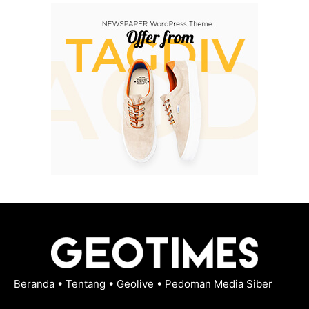
Beranda
•
Tentang
•
Geolive
•
Pedoman Media Siber