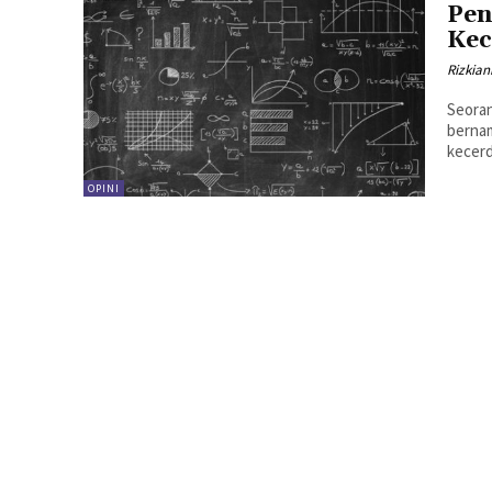
Pen
Kec
Rizkia
Seoran
bernam
kecerd
OPINI