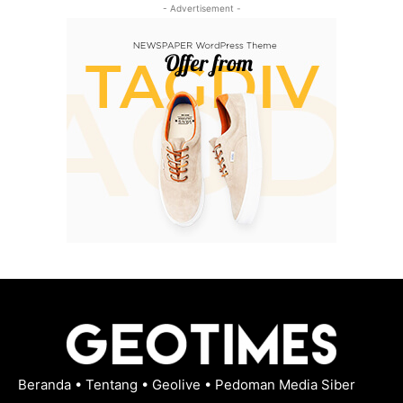
- Advertisement -
Beranda
•
Tentang
•
Geolive
•
Pedoman Media Siber