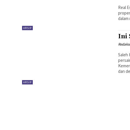
Real E
proper
dalam
ARSIP
Ini
Redaks
Saleh 
persa
Kement
ARSIP