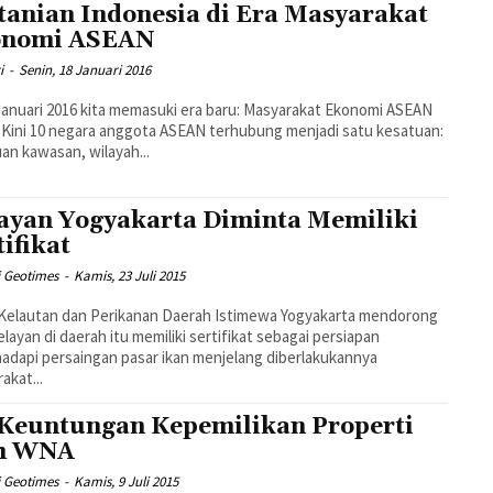
tanian Indonesia di Era Masyarakat
onomi ASEAN
i
-
Senin, 18 Januari 2016
Januari 2016 kita memasuki era baru: Masyarakat Ekonomi ASEAN
 Kini 10 negara anggota ASEAN terhubung menjadi satu kesatuan:
an kawasan, wilayah...
ayan Yogyakarta Diminta Memiliki
tifikat
i Geotimes
-
Kamis, 23 Juli 2015
Kelautan dan Perikanan Daerah Istimewa Yogyakarta mendorong
elayan di daerah itu memiliki sertifikat sebagai persiapan
dapi persaingan pasar ikan menjelang diberlakukannya
akat...
 Keuntungan Kepemilikan Properti
eh WNA
i Geotimes
-
Kamis, 9 Juli 2015