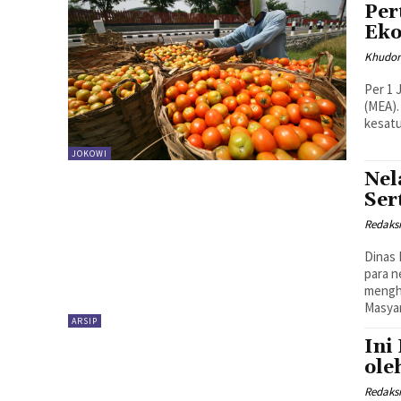
Per
Ek
Khudor
Per 1 
(MEA).
kesatu
JOKOWI
Nel
Ser
Redaks
Dinas 
para n
mengha
Masyar
ARSIP
Ini
ol
Redaks