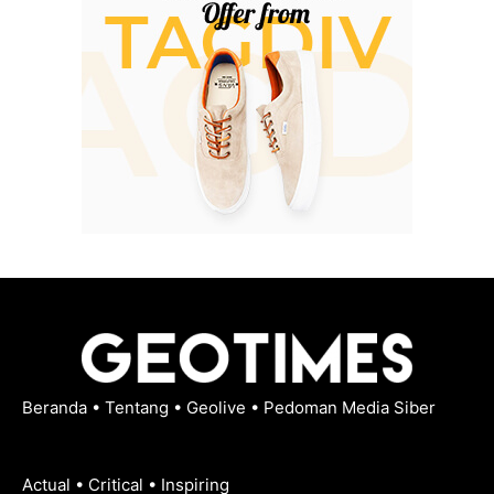
Beranda
•
Tentang
•
Geolive
•
Pedoman Media Siber
Actual • Critical • Inspiring