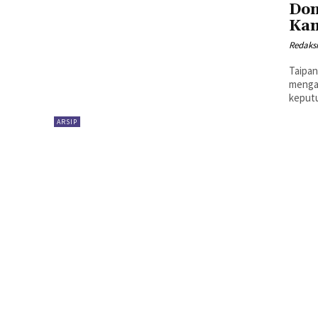
Don
Ka
Redaks
Taipan
mengaj
keputu
ARSIP