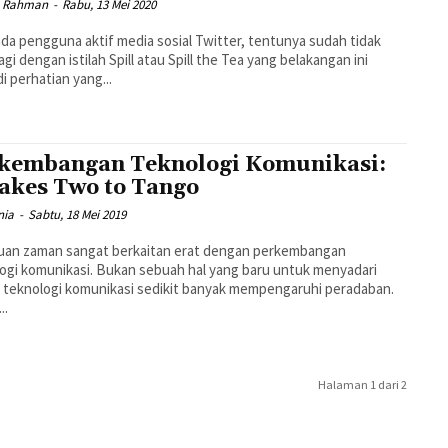
B. Rahman
-
Rabu, 13 Mei 2020
nda pengguna aktif media sosial Twitter, tentunya sudah tidak
lagi dengan istilah Spill atau Spill the Tea yang belakangan ini
i perhatian yang...
kembangan Teknologi Komunikasi:
Takes Two to Tango
nia
-
Sabtu, 18 Mei 2019
uan zaman sangat berkaitan erat dengan perkembangan
ogi komunikasi. Bukan sebuah hal yang baru untuk menyadari
teknologi komunikasi sedikit banyak mempengaruhi peradaban.
..
Halaman 1 dari 2