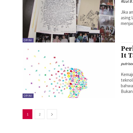
Rizal 
Jika a
asing 
menjad
OPINI
Per
It 
putriso
Kemaj
teknol
bahwa 
Bukan.
OPINI
1
2