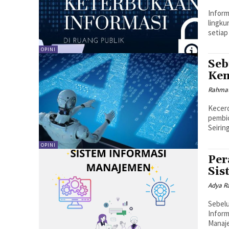
​​​Inf
lingku
setiap
OPINI
Seb
Kem
Rahmat
Kecerd
pembic
Seirin
OPINI
Per
Sis
Adya R
Sebelu
Inform