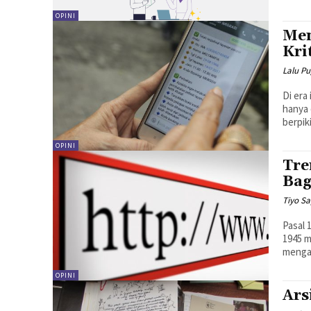
OPINI
Men
Kri
Lalu Pu
Di era
hanya 
berpiki
OPINI
Tre
Bag
Tiyo S
Pasal 
1945 
mengan
OPINI
Ars