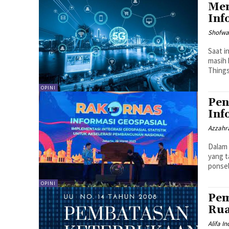
Men
Inf
Shofwan
Saat i
masih 
Things
OPINI
Pen
Inf
Azzahr
Dalam 
yang t
ponsel 
OPINI
Pem
Rua
Alifa I