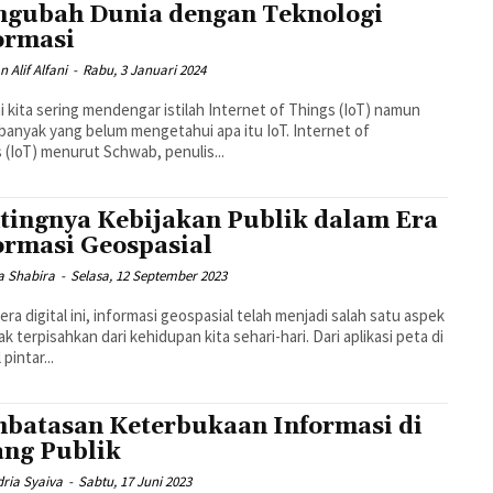
gubah Dunia dengan Teknologi
ormasi
 Alif Alfani
-
Rabu, 3 Januari 2024
ni kita sering mendengar istilah Internet of Things (IoT) namun
banyak yang belum mengetahui apa itu IoT. Internet of
 (IoT) menurut Schwab, penulis...
tingnya Kebijakan Publik dalam Era
ormasi Geospasial
a Shabira
-
Selasa, 12 September 2023
era digital ini, informasi geospasial telah menjadi salah satu aspek
ak terpisahkan dari kehidupan kita sehari-hari. Dari aplikasi peta di
pintar...
batasan Keterbukaan Informasi di
ng Publik
ndria Syaiva
-
Sabtu, 17 Juni 2023