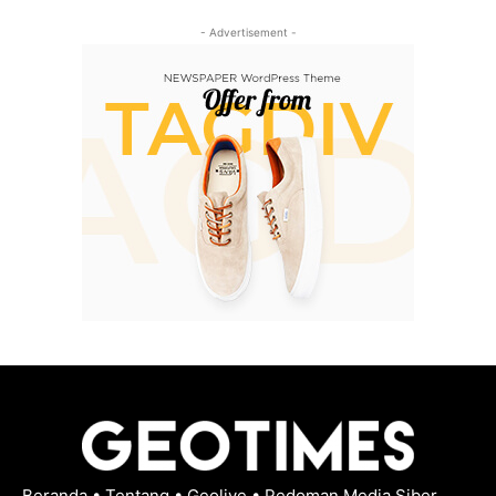
- Advertisement -
Beranda
•
Tentang
•
Geolive
•
Pedoman Media Siber