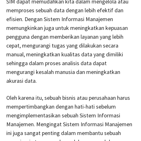
SIM dapat memudahkan kita dalam mengelola atau
memproses sebuah data dengan lebih efektif dan
efisien. Dengan Sistem Informasi Manajemen
memungkinkan juga untuk meningkatkan kepuasan
pengguna dengan memberikan layanan yang lebih
cepat, mengurangi tugas yang dilakukan secara
manual, meningkatkan kualitas data yang dimiliki
sehingga dalam proses analisis data dapat
mengurangi kesalah manusia dan meningkatkan
akurasi data.
Oleh karena itu, sebuah bisnis atau perusahaan harus
mempertimbangkan dengan hati-hati sebelum
mengimplementasikan sebuah Sistem Informasi
Manajemen. Mengingat Sistem Informasi Manajemen
ini juga sangat penting dalam membantu sebuah