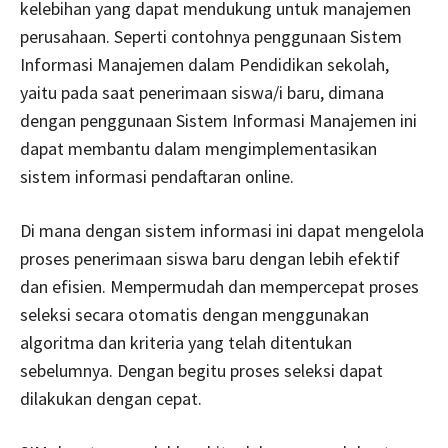
kelebihan yang dapat mendukung untuk manajemen
perusahaan. Seperti contohnya penggunaan Sistem
Informasi Manajemen dalam Pendidikan sekolah,
yaitu pada saat penerimaan siswa/i baru, dimana
dengan penggunaan Sistem Informasi Manajemen ini
dapat membantu dalam mengimplementasikan
sistem informasi pendaftaran online.
Di mana dengan sistem informasi ini dapat mengelola
proses penerimaan siswa baru dengan lebih efektif
dan efisien. Mempermudah dan mempercepat proses
seleksi secara otomatis dengan menggunakan
algoritma dan kriteria yang telah ditentukan
sebelumnya. Dengan begitu proses seleksi dapat
dilakukan dengan cepat.