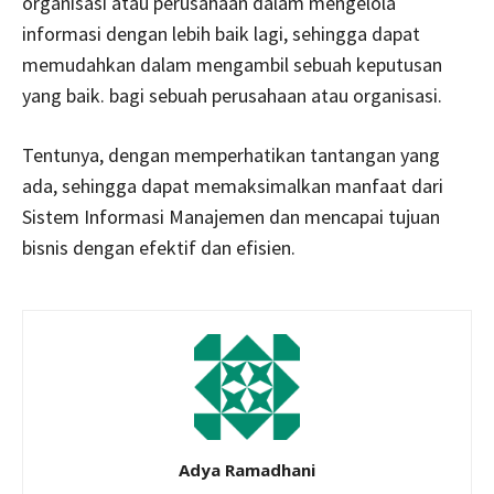
organisasi atau perusahaan dalam mengelola
informasi dengan lebih baik lagi, sehingga dapat
memudahkan dalam mengambil sebuah keputusan
yang baik. bagi sebuah perusahaan atau organisasi.
Tentunya, dengan memperhatikan tantangan yang
ada, sehingga dapat memaksimalkan manfaat dari
Sistem Informasi Manajemen dan mencapai tujuan
bisnis dengan efektif dan efisien.
Adya Ramadhani