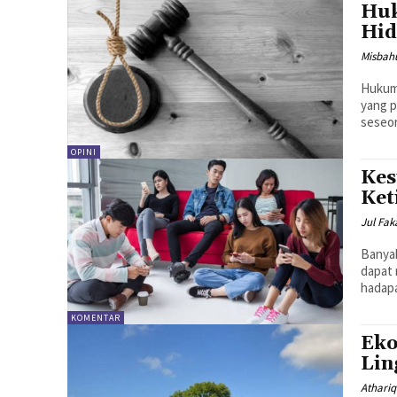
Huk
Hid
Misbah
Hukum
yang p
seseor
OPINI
Kes
Ket
Jul Fak
Banyak
dapat 
hadapa
KOMENTAR
Eko
Lin
Athari