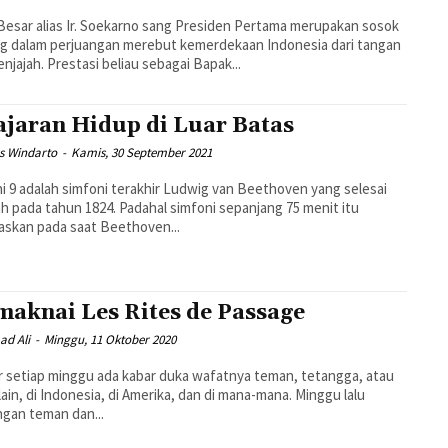
esar alias Ir. Soekarno sang Presiden Pertama merupakan sosok
g dalam perjuangan merebut kemerdekaan Indonesia dari tangan
enjajah. Prestasi beliau sebagai Bapak...
ajaran Hidup di Luar Batas
s Windarto
-
Kamis, 30 September 2021
i 9 adalah simfoni terakhir Ludwig van Beethoven yang selesai
h pada tahun 1824. Padahal simfoni sepanjang 75 menit itu
askan pada saat Beethoven...
aknai Les Rites de Passage
d Ali
-
Minggu, 11 Oktober 2020
 setiap minggu ada kabar duka wafatnya teman, tetangga, atau
lain, di Indonesia, di Amerika, dan di mana-mana. Minggu lalu
ngan teman dan...