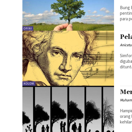
Bung B
pentin
para p
OPINI
Pel
Anicetu
Simfon
diguba
ditunt
KOLOM
Mem
Muhama
Hampir
orang 
kehila