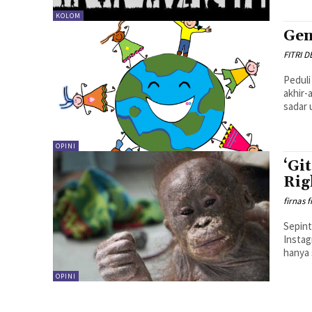
KOLOM
Gen
FITRI 
Peduli
akhir-
sadar 
OPINI
‘Gi
Rig
firnas f
Sepint
Instag
hanya 
OPINI