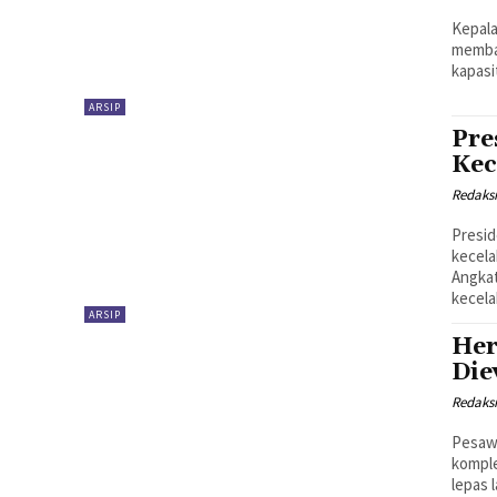
Kepala
memban
ARSIP
Pre
Kec
Redaks
Presid
kecela
Angkatan
kecela
ARSIP
Her
Die
Redaks
Pesawa
komple
lepas 