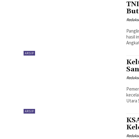
TNI
But
Redaks
Pangli
hasil 
Angkat
ARSIP
Kel
San
Redaks
Pemeri
kecela
ARSIP
KSA
Kel
Redaks