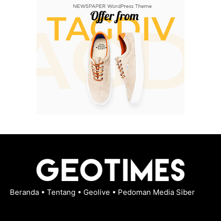
Beranda
•
Tentang
•
Geolive
•
Pedoman Media Siber