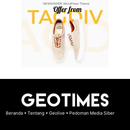
Beranda
•
Tentang
•
Geolive
•
Pedoman Media Siber