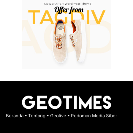
Beranda
•
Tentang
•
Geolive
•
Pedoman Media Siber