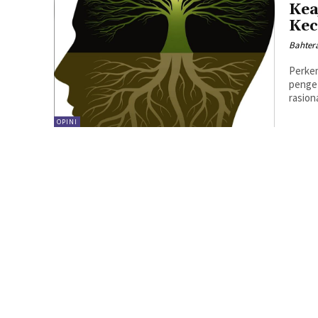
Kea
Kec
Bahter
Perke
penget
rasion
OPINI