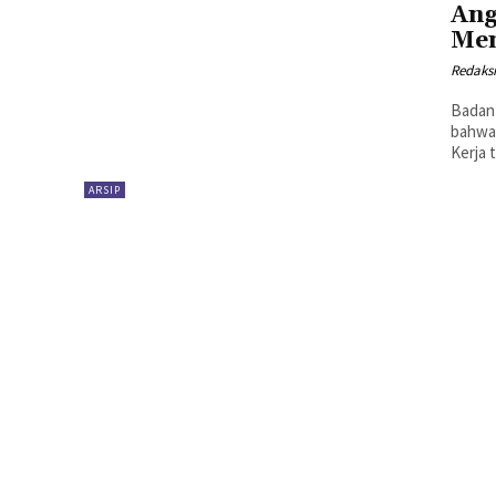
Ang
Me
Redaks
Badan 
bahwa 
Kerja 
ARSIP