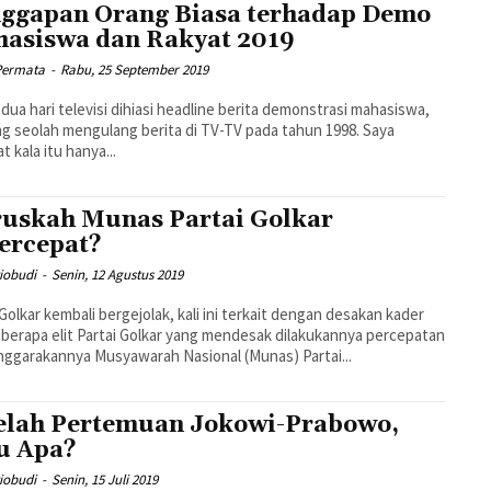
ggapan Orang Biasa terhadap Demo
asiswa dan Rakyat 2019
Permata
-
Rabu, 25 September 2019
dua hari televisi dihiasi headline berita demonstrasi mahasiswa,
ng seolah mengulang berita di TV-TV pada tahun 1998. Saya
t kala itu hanya...
uskah Munas Partai Golkar
ercepat?
iobudi
-
Senin, 12 Agustus 2019
 Golkar kembali bergejolak, kali ini terkait dengan desakan kader
berapa elit Partai Golkar yang mendesak dilakukannya percepatan
nggarakannya Musyawarah Nasional (Munas) Partai...
elah Pertemuan Jokowi-Prabowo,
u Apa?
iobudi
-
Senin, 15 Juli 2019