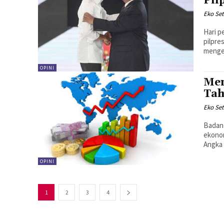
Pil
Eko Set
Hari p
pilpre
mengem
OPINI
Men
Tah
Eko Set
Badan
ekonom
Angka 
OPINI
1
2
3
4