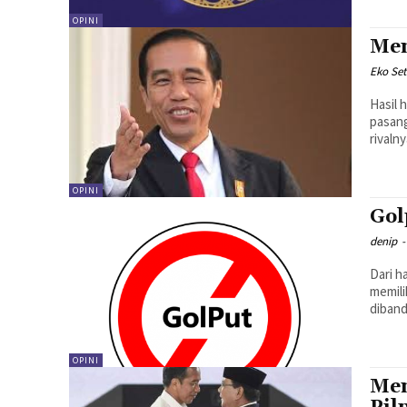
OPINI
Men
Eko Set
Hasil 
pasang
rivaln
OPINI
Gol
denip
-
Dari h
memili
diband
OPINI
Men