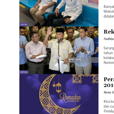
Banyak
Widod
didala
OPINI
Rek
Fadhlan
Serang
tahun 
belak
Nomor.
OPINI
Per
201
Raisa S
Kita b
dan cu
Pemilu 