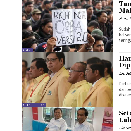
Tan
Mah
Harsa 
Sudah 
hal ya
teringa
OPINI
Har
Dip
Eko Set
Partai
dan be
disele
OPINI PILIHAN
Set
Lal
Eko Set