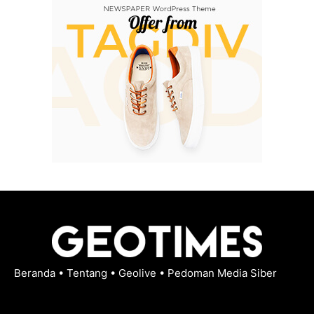
Beranda
•
Tentang
•
Geolive
•
Pedoman Media Siber