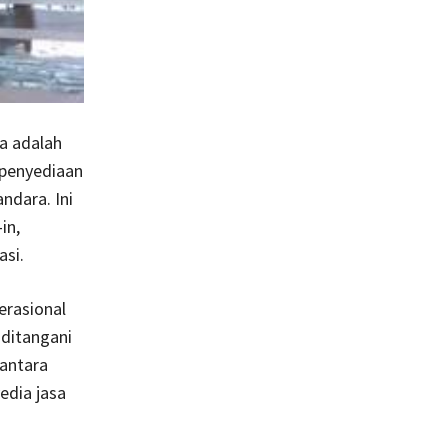
a adalah
 penyediaan
ndara. Ini
in,
asi.
erasional
ditangani
 antara
edia jasa