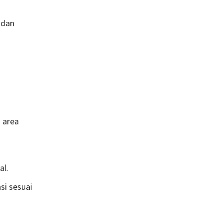
 dan
 area
al.
i sesuai