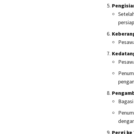
Pengisia
Setela
persia
Keberan
Pesawa
Kedatan
Pesawa
Penump
pengam
Pengamb
Bagasi
Penump
dengan 
Pergi ke