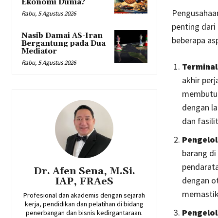
Ekonomi Dunia?
Pengusahaan
Rabu, 5 Agustus 2026
penting dari
Nasib Damai AS-Iran
beberapa as
Bergantung pada Dua
Mediator
Rabu, 5 Agustus 2026
Termina
akhir per
membutuhk
dengan la
dan fasili
Pengelol
barang di
pendarata
Dr. Afen Sena, M.Si.
dengan ot
IAP, FRAeS
memastika
Profesional dan akademis dengan sejarah
kerja, pendidikan dan pelatihan di bidang
Pengelol
penerbangan dan bisnis kedirgantaraan.