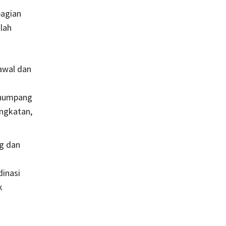
agian
alah
awal dan
enumpang
angkatan,
g dan
dinasi
k