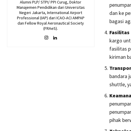
Alumni PLP/ STPI/ PPI Curug, Doktor
penumpang
Manajemen Pendidikan dari Universitas
dan ke pe
Negeri Jakarta, International Airport
Professional (IAP) dari ICAO-ACI AMPAP
bagasi ag
dan Fellow Royal Aeronautical Society
(FRAeS).
Fasilita
kargo unt
fasilitas
kiriman b
Transpor
bandara j
shuttle, 
Keaman
penumpan
penumpang
pihak be