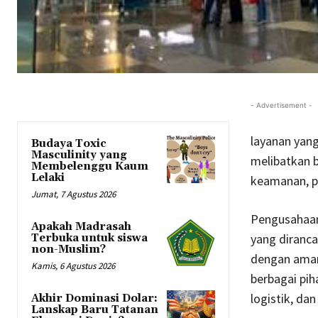
- Advertisement -
layanan yan
Budaya Toxic
Masculinity yang
melibatkan b
Membelenggu Kaum
Lelaki
keamanan, pe
Jumat, 7 Agustus 2026
Pengusahaan 
Apakah Madrasah
yang diranc
Terbuka untuk siswa
non-Muslim?
dengan aman,
Kamis, 6 Agustus 2026
berbagai pih
logistik, dan
Akhir Dominasi Dolar:
Lanskap Baru Tatanan