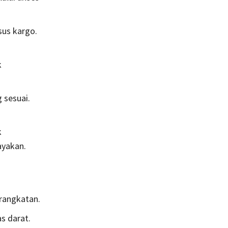
sus kargo.
k
 sesuai.
k
ayakan.
rangkatan.
s darat.