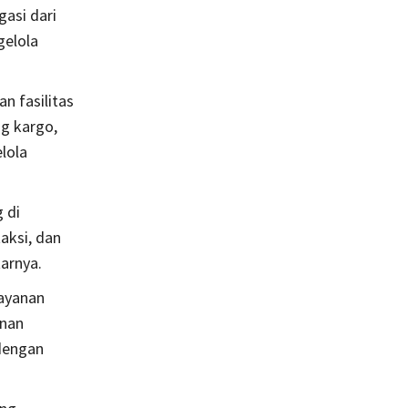
asi dari
gelola
n fasilitas
g kargo,
lola
 di
aksi, dan
arnya.
ayanan
anan
dengan