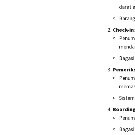
darat 
Barang
Check-in
:
Penump
mendap
Bagasi
Pemerik
Penump
memast
Sistem
Boardin
Penump
Bagasi