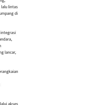
ng,
alu lintas
numpang di
integrasi
andara,
n
g lancar,
erangkaian
:
alui akses