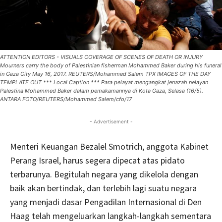
ATTENTION EDITORS - VISUALS COVERAGE OF SCENES OF DEATH OR INJURY
Mourners carry the body of Palestinian fisherman Mohammed Baker during his funeral
in Gaza City May 16, 2017. REUTERS/Mohammed Salem TPX IMAGES OF THE DAY
TEMPLATE OUT *** Local Caption *** Para pelayat mengangkat jenazah nelayan
Palestina Mohammed Baker dalam pemakamannya di Kota Gaza, Selasa (16/5).
ANTARA FOTO/REUTERS/Mohammed Salem/cfo/17
- Advertisement -
Menteri Keuangan Bezalel Smotrich, anggota Kabinet
Perang Israel, harus segera dipecat atas pidato
terbarunya. Begitulah negara yang dikelola dengan
baik akan bertindak, dan terlebih lagi suatu negara
yang menjadi dasar Pengadilan Internasional di Den
Haag telah mengeluarkan langkah-langkah sementara