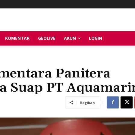
KOMENTAR
GEOLIVE
AKUN
LOGIN
mentara Panitera
ka Suap PT Aquamari
Bagikan