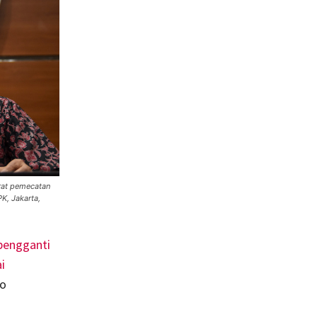
rat pemecatan
K, Jakarta,
pengganti
i
do