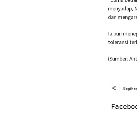
menyadap, Na
dan mengara
Ia pun mene
toleransi te
(Sumber: Ant
Bagika
Facebo