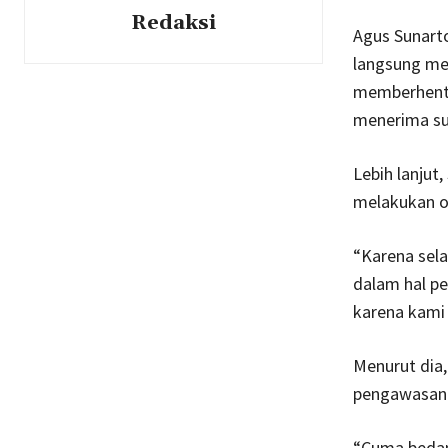
Redaksi
Agus Sunart
langsung me
memberhenti
menerima su
Lebih lanjut
melakukan o
“Karena sel
dalam hal pe
karena kami
Menurut dia
pengawasan 
“Cuma bedan