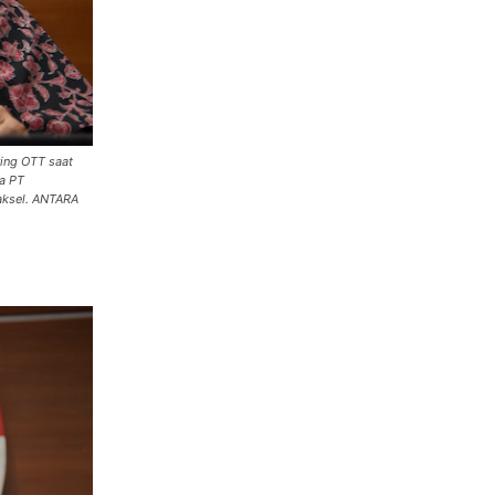
ring OTT saat
ra PT
Jaksel. ANTARA