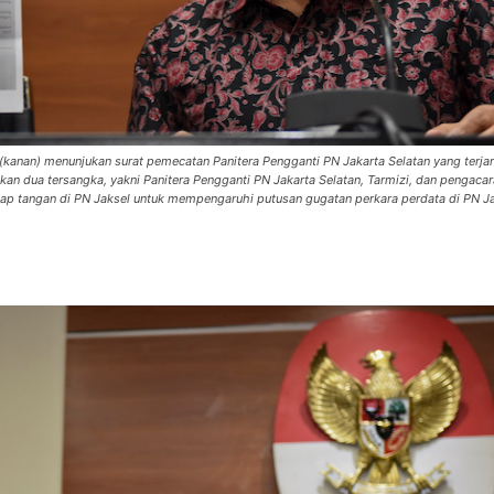
kanan) menunjukan surat pemecatan Panitera Pengganti PN Jakarta Selatan yang terja
an dua tersangka, yakni Panitera Pengganti PN Jakarta Selatan, Tarmizi, dan pengaca
gkap tangan di PN Jaksel untuk mempengaruhi putusan gugatan perkara perdata di PN 