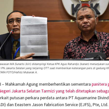
wasan MA Sunarto (kiri) didampingi Ketua KPK Agus Rahardjo (kanan) menunjukan su
i PN Jakarta Selatan yang terjaring OTT saat memberikan keterangan pers di gedung KP
NTARA FOTO/Hafidz Mubarak A.
/8 – Mahkamah Agung memberhentikan sementara
panitera 
egeri Jakarta Selatan Tarmizi yang telah ditetapkan sebaga
rkait putusan perkara perdata antara PT Aquamarine Divin
ADI) dan Eeastern Jason Fabrication Service (EJFS), Pte, Ltd.