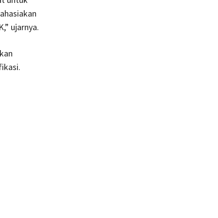
rahasiakan
” ujarnya.
ikan
ikasi.