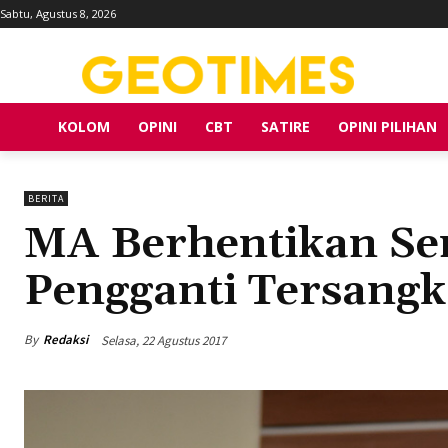
Sabtu, Agustus 8, 2026
KOLOM
OPINI
CBT
SATIRE
OPINI PILIHAN
BERITA
MA Berhentikan Se
Pengganti Tersang
By
Redaksi
Selasa, 22 Agustus 2017