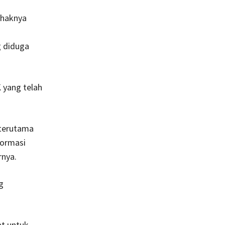
ihaknya
g diduga
 yang telah
 terutama
formasi
rnya.
g
t untuk