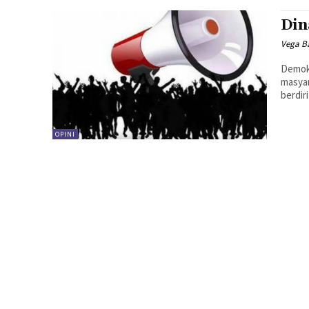
Din
Vega B
Demok
masyar
berdir
OPINI