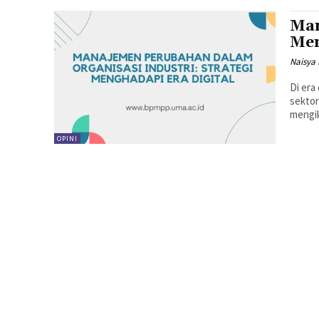
Man
Men
Naisya
Di era
sektor
mengik
OPINI