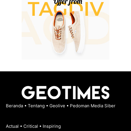
Beranda
•
Tentang
•
Geolive
•
Pedoman Media Siber
Actual • Critical • Inspiring