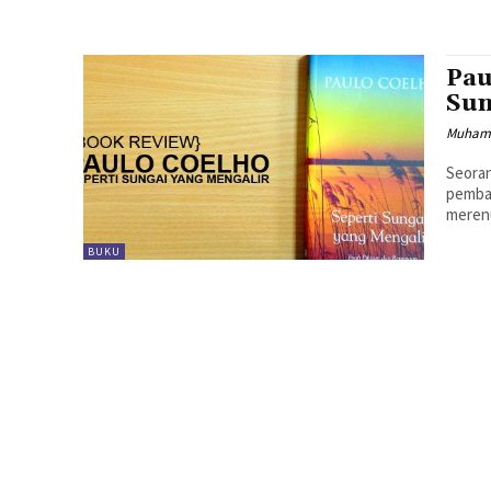
Pau
Sun
Muhamm
Seora
pembac
BUKU