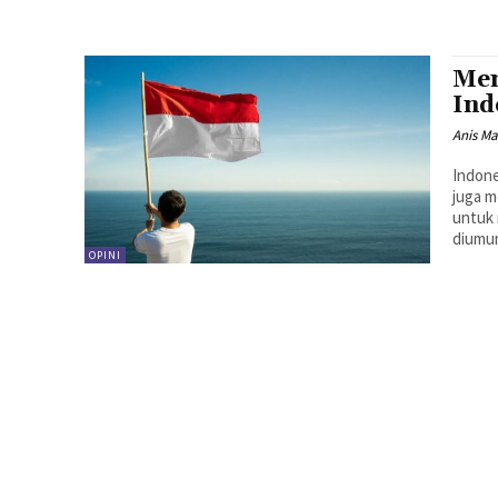
Mem
Ind
Anis Ma
Indone
juga m
untuk 
diumum
OPINI