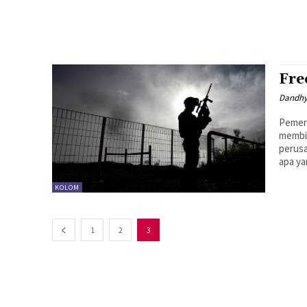
Fre
Dandhy
Pemeri
membia
perusahaa
apa ya
KOLOM
1
2
3