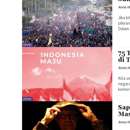
Anno H
Jika k
pikira
Dalam 
OPINI
75 
di 
Anno H
Kita s
negar
kemerd
OPINI
Sap
Mas
Anno H