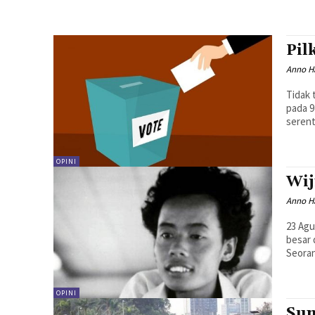
Pil
Anno H
Tidak 
pada 9
serent
OPINI
Wij
Anno H
23 Agu
besar 
Seoran
OPINI
Sum