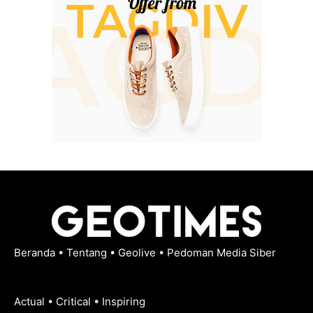
Beranda
•
Tentang
•
Geolive
•
Pedoman Media Siber
Actual • Critical • Inspiring