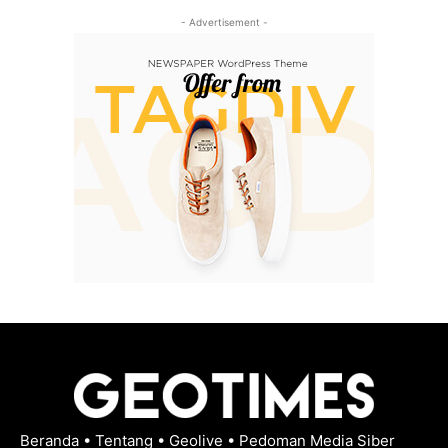
- Advertisement -
Beranda
•
Tentang
•
Geolive
•
Pedoman Media Siber