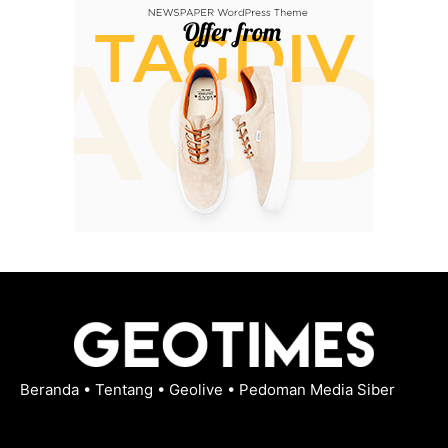
Beranda
•
Tentang
•
Geolive
•
Pedoman Media Siber