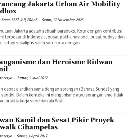
ancang Jakarta Urban Air Mobility
dbox
n Sena, M.Si. IAP, FRAeS
-
Senin, 17 November 2025
ah paradoks. Kota dengan kontribusi
i terbesar di Indonesia, pusat politik nasional, pusat budaya dan
h, tetapi sekaligus salah satu kota dengan...
anganisme dan Heroisme Ridwan
il
rasetyo
-
Jumat, 9 Juni 2017
n dapat diartikan sama dengan sorangan (Bahasa Sunda) yang
i sendiri. Dalam konteks ini olanganisme atau soranganisme tidak
ari praktik kerja sendirian ala Wali...
wan Kamil dan Sesat Pikir Proyek
walk Cihampelas
rasetyo
-
Sabtu, 1 April 2017