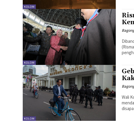
KOLOM
Ris
Kem
Bagong
Diband
(Risma
pengha
KOLOM
Geb
Kak
Bagong
Wali K
mendad
disapa 
KOLOM