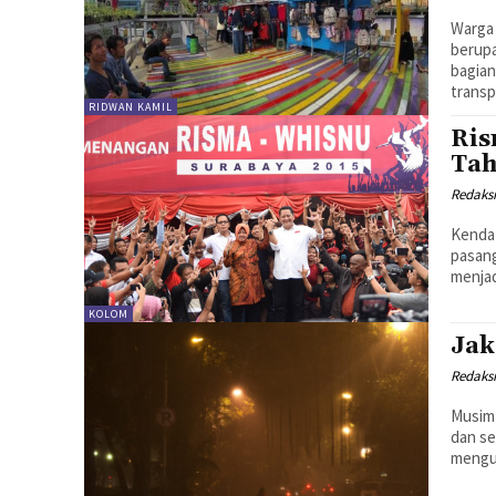
Warga 
berupa
bagian
transpo
RIDWAN KAMIL
Ris
Tah
Redaks
Kendat
pasang
menjad
KOLOM
Jak
Redaks
Musim 
dan se
mengup