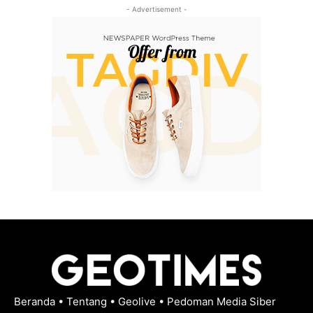
- Advertisement -
Beranda
•
Tentang
•
Geolive
•
Pedoman Media Siber