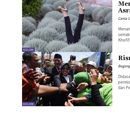
Men
Asr
Cania Ci
Menari
semaki
Khofif
KOLOM
Ris
Bagong
Didasa
permis
dan Pe
KOLOM