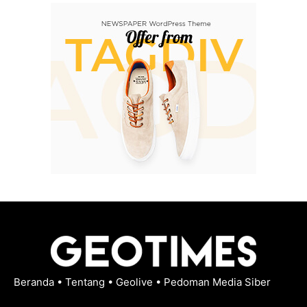
Beranda
•
Tentang
•
Geolive
•
Pedoman Media Siber