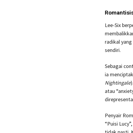
Romantisi
Lee-Six ber
membalikkan
radikal yang
sendiri.
Sebagai cont
ia mencipta
Nightingale
)
atau “anxiet
direpresenta
Penyair Rom
“Puisi Lucy”
tidak pasti.