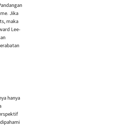
 Pandangan
me. Jika
ts, maka
ward Lee-
kan
erabatan
tnya hanya
a
rspektif
 dipahami