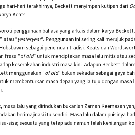
ga hari-hari terakhirnya, Beckett menyimpan kutipan dari
Od
arya Keats.
oroti penggunaan bahasa yang arkais dalam karya Beckett, 
” atau “
yesteryear
“. Penggunaan ini sering kali merujuk pad
c Hobsbawm sebagai penemuan tradisi. Keats dan Wordswor
 frasa “
of old
” untuk menciptakan masa lalu mitis atau se
adap keserakahan industri masa kini. Adapun Beckett dalam
kett menggunakan “
of old
” bukan sekadar sebagai gaya bah
ntuk membenturkan masa depan yang ia tuju dengan masa l
i.
t, masa lalu yang dirindukan bukanlah Zaman Keemasan yan
ndakan berimajinasi itu sendiri. Masa lalu dalam puisinya had
sisa-sisa; sesuatu yang tetap ada namun telah kehilangan k