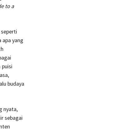
e to a
seperti
a apa yang
th
bagai
 puisi
asa,
alu budaya
g nyata,
ir sebagai
onten