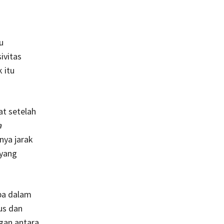
u
ivitas
 itu
at setelah
a
nya jarak
 yang
pa dalam
ius dan
gan antara