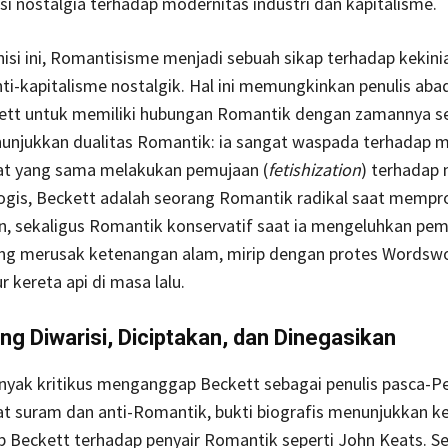
si nostalgia terhadap modernitas industri dan kapitalisme.
isi ini, Romantisisme menjadi sebuah sikap terhadap kekini
ti-kapitalisme nostalgik. Hal ini memungkinkan penulis aba
kett untuk memiliki hubungan Romantik dengan zamannya se
unjukkan dualitas Romantik: ia sangat waspada terhadap m
at yang sama melakukan pemujaan (
fetishization
) terhadap 
ogis, Beckett adalah seorang Romantik radikal saat mempr
an, sekaligus Romantik konservatif saat ia mengeluhkan p
yang merusak ketenangan alam, mirip dengan protes Wordsw
r kereta api di masa lalu.
ang Diwarisi, Diciptakan, dan Dinegasikan
nyak kritikus menganggap Beckett sebagai penulis pasca-P
at suram dan anti-Romantik, bukti biografis menunjukkan ke
 Beckett terhadap penyair Romantik seperti John Keats. Se