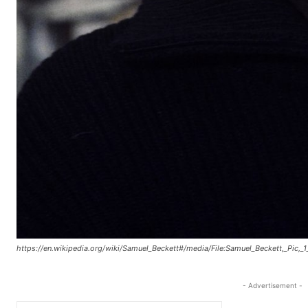
https://en.wikipedia.org/wiki/Samuel_Beckett#/media/File:Samuel_Beckett,_Pic,_1
- Advertisement -