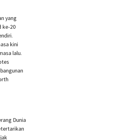
an yang
d ke-20
ndiri.
asa kini
masa lalu.
otes
embangunan
orth
erang Dunia
tertarikan
jak