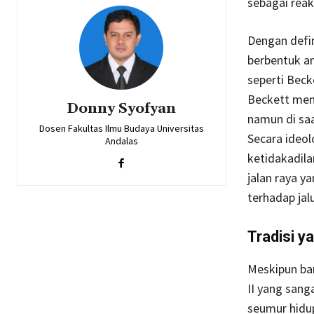
sebagai reak
Dengan defin
berbentuk an
seperti Bec
Beckett men
Donny Syofyan
namun di sa
Dosen Fakultas Ilmu Budaya Universitas
Secara ideol
Andalas
ketidakadil
jalan raya 
terhadap jalu
Tradisi y
Meskipun ba
II yang sang
seumur hidup