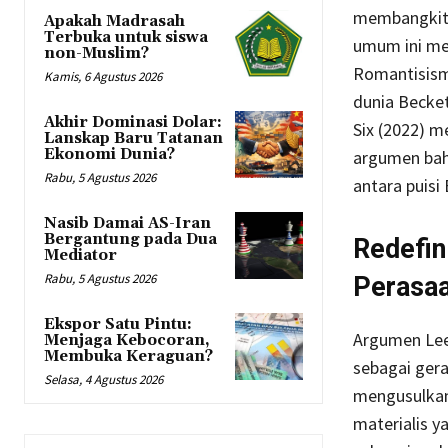
membangkitk
Apakah Madrasah
Terbuka untuk siswa
umum ini me
non-Muslim?
Romantisism
Kamis, 6 Agustus 2026
dunia Becke
Akhir Dominasi Dolar:
Six (2022) 
Lanskap Baru Tatanan
Ekonomi Dunia?
argumen bah
Rabu, 5 Agustus 2026
antara puisi
Nasib Damai AS-Iran
Bergantung pada Dua
Redefin
Mediator
Rabu, 5 Agustus 2026
Perasa
Ekspor Satu Pintu:
Argumen Lee-
Menjaga Kebocoran,
Membuka Keraguan?
sebagai gera
Selasa, 4 Agustus 2026
mengusulkan
materialis 