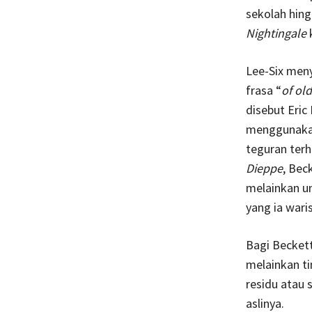
sekolah hing
Nightingale
k
Lee-Six meny
frasa “
of old
disebut Eri
menggunakan
teguran terh
Dieppe
, Bec
melainkan u
yang ia waris
Bagi Becket
melainkan ti
residu atau 
aslinya.