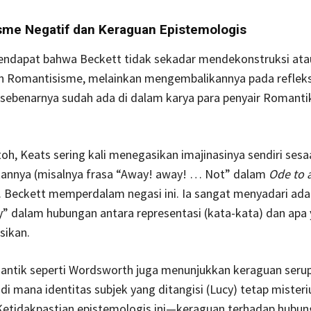
sme Negatif dan Keraguan Epistemologis
pendapat bahwa Beckett tidak sekadar mendekonstruksi ata
 Romantisisme, melainkan mengembalikannya pada refleks
 sebenarnya sudah ada di dalam karya para penyair Romantik
oh, Keats sering kali menegasikan imajinasinya sendiri sesa
kannya (misalnya frasa “Away! away! … Not” dalam
Ode to 
. Beckett memperdalam negasi ini. Ia sangat menyadari ada
y” dalam hubungan antara representasi (kata-kata) dan apa
sikan.
antik seperti Wordsworth juga menunjukkan keraguan seru
, di mana identitas subjek yang ditangisi (Lucy) tetap mister
 Ketidakpastian epistemologis ini—keraguan terhadap hubun