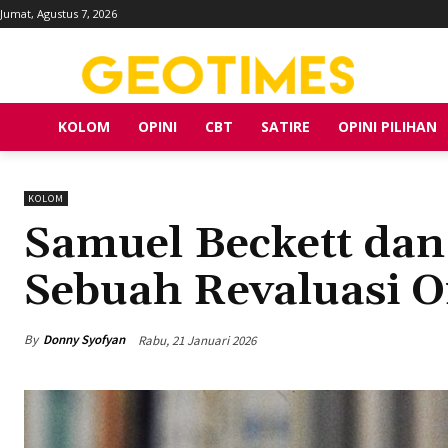
Jumat, Agustus 7, 2026
KOLOM
OPINI
CBT
SATIRE
OPINI PILIHAN
KOLOM
Samuel Beckett dan
Sebuah Revaluasi O
By
Donny Syofyan
Rabu, 21 Januari 2026