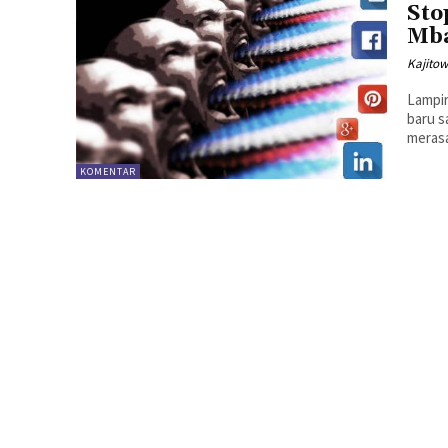
Sto
Mb
Kajitow
Lampir
baru s
merasa
KOMENTAR