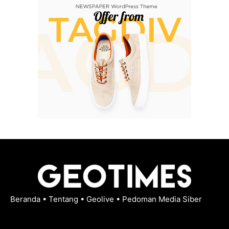
Beranda
•
Tentang
•
Geolive
•
Pedoman Media Siber