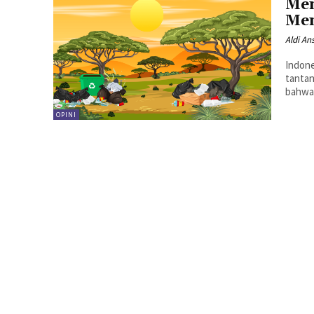
Men
Men
Aldi An
Indone
tantan
bahwa 
OPINI