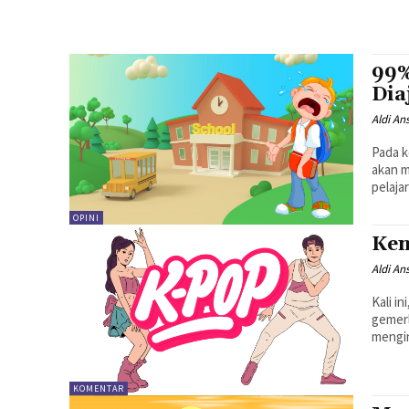
99%
Dia
Aldi An
Pada k
akan m
pelaja
OPINI
Ken
Aldi An
Kali i
gemerl
mengin
KOMENTAR